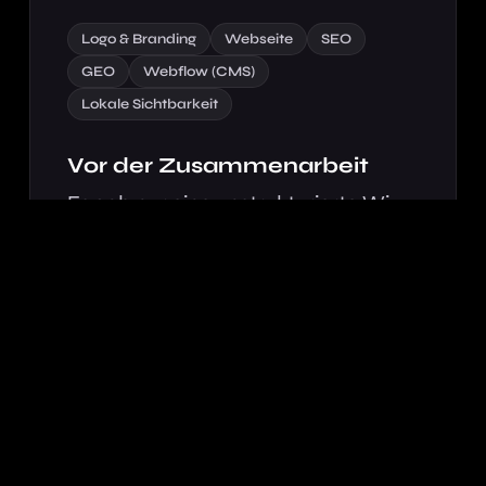
Logo & Branding
Webseite
SEO
GEO
Webflow (CMS)
Lokale Sichtbarkeit
Vor der Zusammenarbeit
Es gab nur eine unstrukturierte Wix-
Seite ohne Logo und ohne
einheitliches Branding. Von lokaler
Sichtbarkeit bei Google war er weit
entfernt.
8×
so viele Anfragen wie vorher, von rund
✓
20 bis 25 auf knapp 200 pro Monat
Top 3
Platzierung bei Google organisch
✓
und im Google Business Profil
35.000 €
zusätzlicher Umsatz durch die